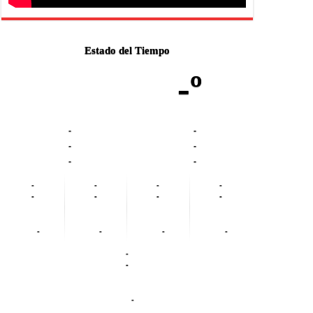
Estado del Tiempo
-º
-
-
-
-
-
-
-
-
-
-
-
-
-
-
-
-
-
-
-
-
-