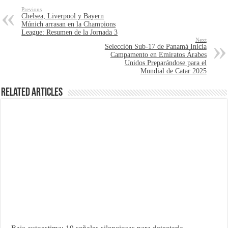
Previous
Chelsea, Liverpool y Bayern
Múnich arrasan en la Champions
League: Resumen de la Jornada 3
Next
Selección Sub-17 de Panamá Inicia
Campamento en Emiratos Árabes
Unidos Preparándose para el
Mundial de Catar 2025
Related Articles
Baja autoestima: 10 señales silenciosas para detectarla