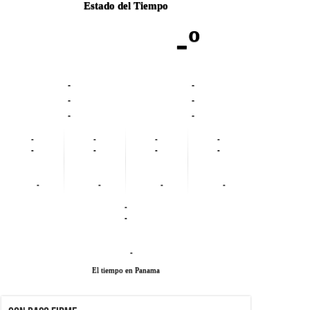
Estado del Tiempo
-º
-
-
-
-
-
-
-
-
-
-
-
-
-
-
-
-
-
-
-
-
-
El tiempo en Panama