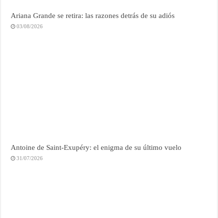
Ariana Grande se retira: las razones detrás de su adiós
03/08/2026
Antoine de Saint-Exupéry: el enigma de su último vuelo
31/07/2026