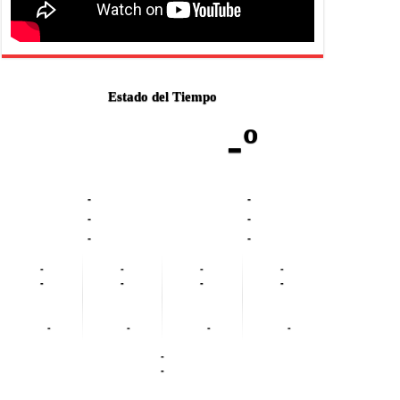
Estado del Tiempo
-º
-
-
-
-
-
-
-
-
-
-
-
-
-
-
-
-
-
-
-
-