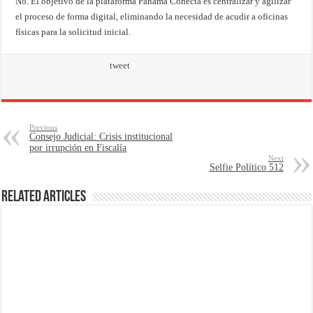
No. El objetivo de la plataforma Panamá Conecta es centralizar y agilizar
el proceso de forma digital, eliminando la necesidad de acudir a oficinas
físicas para la solicitud inicial.
tweet
Previous
Consejo Judicial: Crisis institucional
por irrupción en Fiscalía
Next
Selfie Político 512
Related Articles