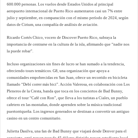
600.000 personas. Los vuelos desde Estados Unidos al principal
aeropuerto internacional de Puerto Rico aumentaron casi un 7% entre
julio y septiembre, en comparación con el mismo período de 2024, según
datos de Cirium, una compañía de análisis de aviación.
Ricardo Cortés Chico, vocero de Discover Puerto Rico, subraya la
importancia de centrarse en la cultura de la isla, afirmando que “nadie nos
la puede robar”.
Incluso organizaciones sin fines de lucro se han sumado a la tendencia,
ofreciendo tours temáticos. G8, una organización que apoya a
comunidades empobrecidas en San Juan, ofrece un recorrido en bicicleta
llamado “Debí correr más bici”. Acción Valerosa, en colaboración con Los
Pleneros de la Cresta, banda que toca en los conciertos de Bad Bunny,
ofrece el tour “Café con Ron”, que lleva a los turistas a Ciales, un pueblo
cafetero en las montañas, donde aprenden sobre la música tradicional
puertorriqueña. Los ingresos generados se destinan a convertir un antiguo
casino en un centro comunitario.
Julietta Dasilva, una fan de Bad Bunny que viajará desde Denver para el
concierto, optó por un tour de 45 dólares dirigido por un estudiante local,