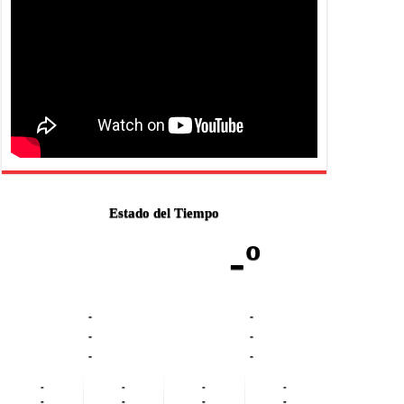
Estado del Tiempo
-º
-
-
-
-
-
-
-
-
-
-
-
-
-
-