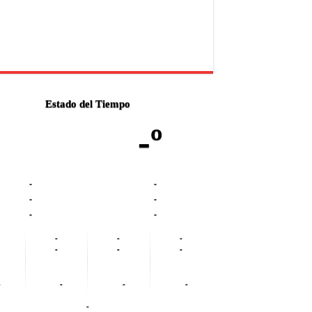
Estado del Tiempo
-º
-
-
-
-
-
-
-
-
-
-
-
-
-
-
-
-
-