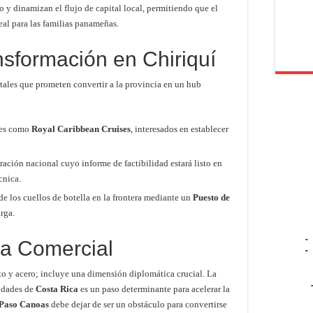
 y dinamizan el flujo de capital local, permitiendo que el
al para las familias panameñas.
nsformación en Chiriquí
ntales que prometen convertir a la provincia en un hub
tes como
Royal Caribbean Cruises
, interesados en establecer
ación nacional cuyo informe de factibilidad estará listo en
cnica.
e los cuellos de botella en la frontera mediante un
Puesto de
arga.
-
ia Comercial
-
nto y acero; incluye una dimensión diplomática crucial. La
ridades de
Costa Rica
es un paso determinante para acelerar la
Paso Canoas
debe dejar de ser un obstáculo para convertirse