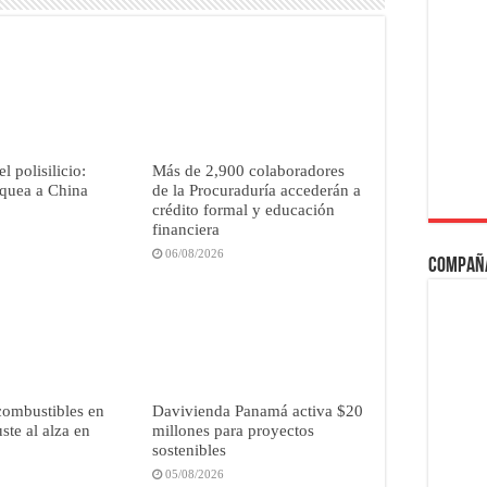
l polisilicio:
Más de 2,900 colaboradores
quea a China
de la Procuraduría accederán a
crédito formal y educación
financiera
06/08/2026
Compañ
combustibles en
Davivienda Panamá activa $20
ste al alza en
millones para proyectos
sostenibles
05/08/2026