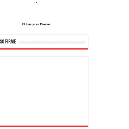
-
-
El tiempo en Panama
SO FIRME