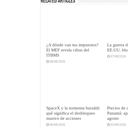
Related Articles
¿A dónde van tus impuestos?
La guerra de
El MEF revela cifras del
EE.UU. blo
ITBMS
07/08/2026
08/08/2026
SpaceX y la tormenta bursátil:
Precios de 
qué significa el desbloqueo
Panamá: aju
masivo de acciones
agosto
06/08/2026
05/08/2026