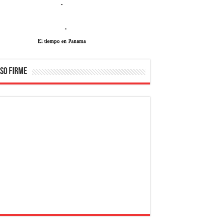
-
-
El tiempo en Panama
SO FIRME