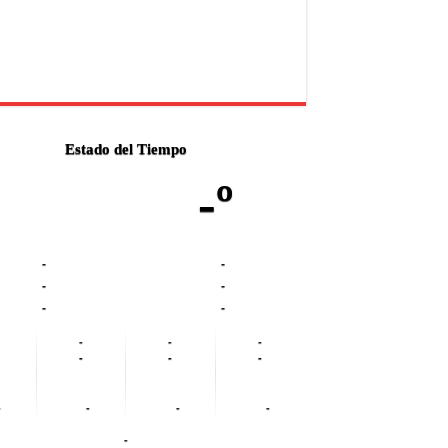
Estado del Tiempo
-º
-
-
-
-
-
-
-
-
-
-
-
-
-
-
-
-
-