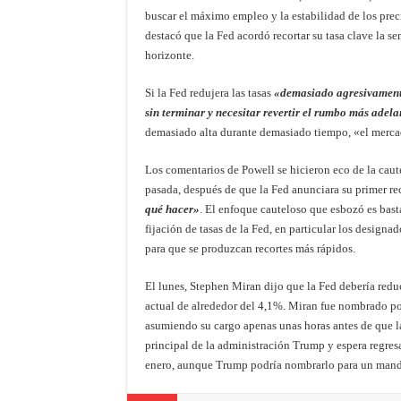
buscar el máximo empleo y la estabilidad de los prec
destacó que la Fed acordó recortar su tasa clave la s
horizonte.
Si la Fed redujera las tasas
«demasiado agresivamen
sin terminar y necesitar revertir el rumbo más adela
demasiado alta durante demasiado tiempo, «el mercad
Los comentarios de Powell se hicieron eco de la cau
pasada, después de que la Fed anunciara su primer re
qué hacer»
. El enfoque cauteloso que esbozó es bast
fijación de tasas de la Fed, en particular los design
para que se produzcan recortes más rápidos.
El lunes, Stephen Miran dijo que la Fed debería reduc
actual de alrededor del 4,1%. Miran fue nombrado p
asumiendo su cargo apenas unas horas antes de que la
principal de la administración Trump y espera regres
enero, aunque Trump podría nombrarlo para un mand