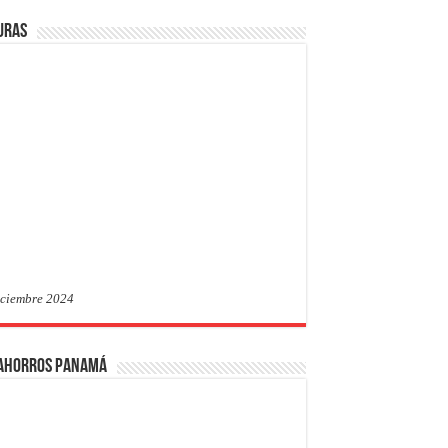
uras
iciembre 2024
 Ahorros Panamá