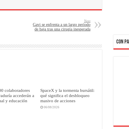
Next
Gavi se enfrenta a un largo período
de baja tras una cirugía inesperada
CON PA
00 colaboradores
SpaceX y la tormenta bursátil:
raduría accederán a
qué significa el desbloqueo
mal y educación
masivo de acciones
06/08/2026