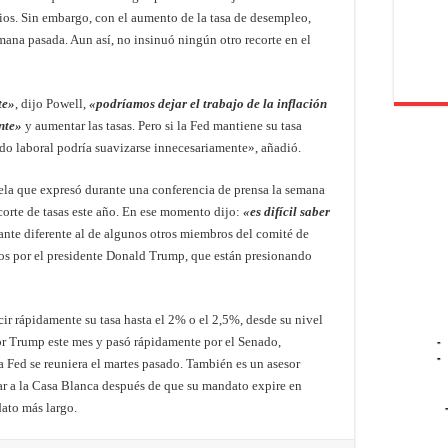
ios. Sin embargo, con el aumento de la tasa de desempleo,
emana pasada. Aun así, no insinuó ningún otro recorte en el
te»
, dijo Powell,
«podríamos dejar el trabajo de la inflación
nte»
y aumentar las tasas. Pero si la Fed mantiene su tasa
o laboral podría suavizarse innecesariamente», añadió.
tela que expresó durante una conferencia de prensa la semana
corte de tasas este año. En ese momento dijo:
«es difícil saber
ante diferente al de algunos otros miembros del comité de
ados por el presidente Donald Trump, que están presionando
ir rápidamente su tasa hasta el 2% o el 2,5%, desde su nivel
or Trump este mes y pasó rápidamente por el Senado,
-
-
 Fed se reuniera el martes pasado. También es un asesor
ar a la Casa Blanca después de que su mandato expire en
ato más largo.