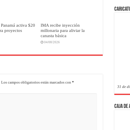
Caricat
 Panamá activa $20
IMA recibe inyección
ra proyectos
millonaria para aliviar la
canasta básica
04/08/2026
.
Los campos obligatorios están marcados con
*
31 de d
Caja de