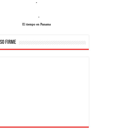
-
-
El tiempo en Panama
SO FIRME