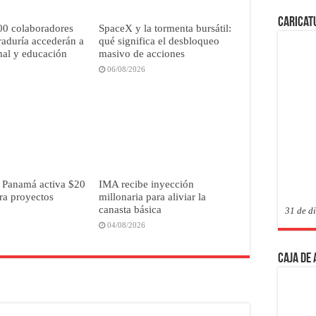
Caricat
00 colaboradores
SpaceX y la tormenta bursátil:
raduría accederán a
qué significa el desbloqueo
mal y educación
masivo de acciones
06/08/2026
 Panamá activa $20
IMA recibe inyección
ra proyectos
millonaria para aliviar la
canasta básica
31 de d
04/08/2026
Caja de