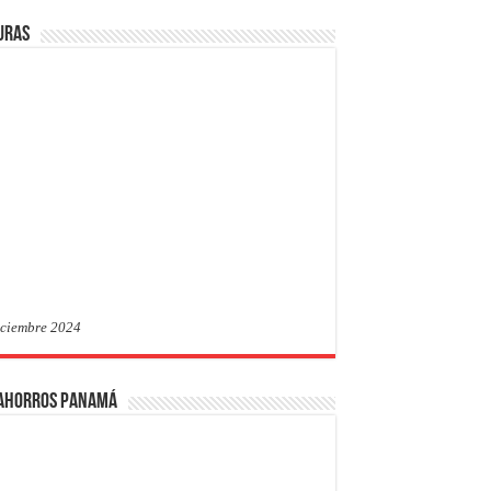
uras
iciembre 2024
 Ahorros Panamá