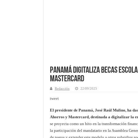
Panamá Digitaliza Becas Escola
Mastercard
Redacción
22/09/2025
tweet
El presidente de Panamá, José Raúl Mulino, ha dad
Ahorros y Mastercard, destinada a digitalizar la en
se proyecta como un hito en la transformación financ
la participación del mandatario en la Asamblea Gener
de pagos y extender este modelo a otros subsidios so