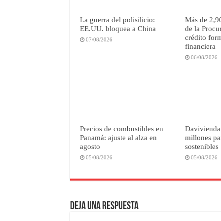
La guerra del polisilicio:
Más de 2,9
EE.UU. bloquea a China
de la Procu
crédito for
07/08/2026
financiera
06/08/2026
Precios de combustibles en
Davivienda
Panamá: ajuste al alza en
millones pa
agosto
sostenibles
05/08/2026
05/08/2026
Deja una respuesta