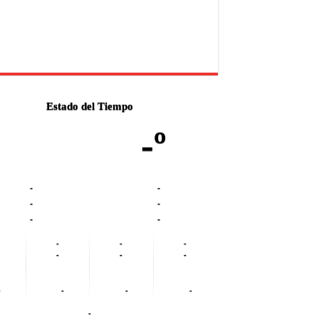
Estado del Tiempo
-º
-
-
-
-
-
-
-
-
-
-
-
-
-
-
-
-
-