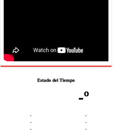
Estado del Tiempo
-º
-
-
-
-
-
-