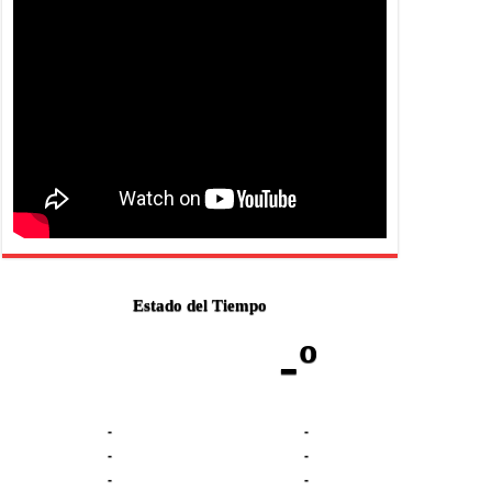
Estado del Tiempo
-º
-
-
-
-
-
-