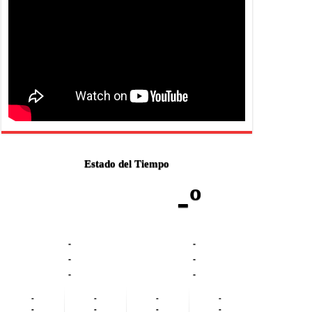
Estado del Tiempo
-º
-
-
-
-
-
-
-
-
-
-
-
-
-
-