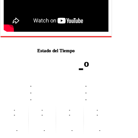
Estado del Tiempo
-º
-
-
-
-
-
-
-
-
-
-
-
-
-
-
-
-
-
-