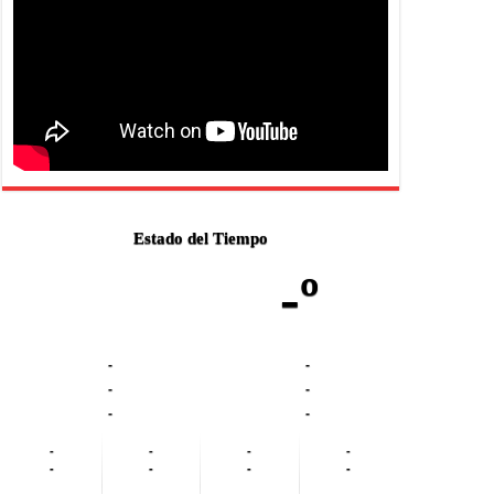
Estado del Tiempo
-º
-
-
-
-
-
-
-
-
-
-
-
-
-
-