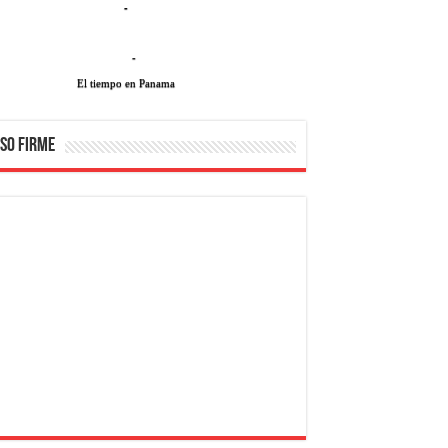
-
-
El tiempo en Panama
SO FIRME