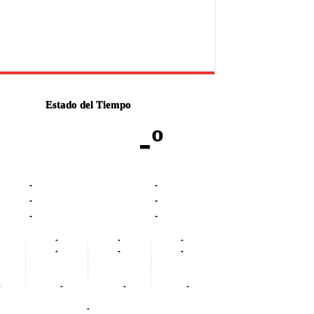
Estado del Tiempo
-º
-
-
-
-
-
-
-
-
-
-
-
-
-
-
-
-
-