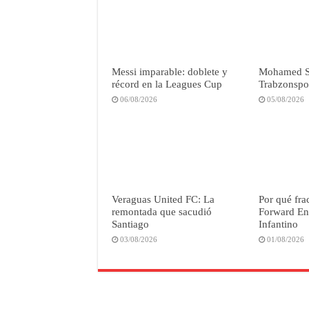
Messi imparable: doblete y
Mohamed Sal
récord en la Leagues Cup
Trabzonspor
06/08/2026
05/08/2026
Veraguas United FC: La
Por qué fra
remontada que sacudió
Forward Ent
Santiago
Infantino
03/08/2026
01/08/2026