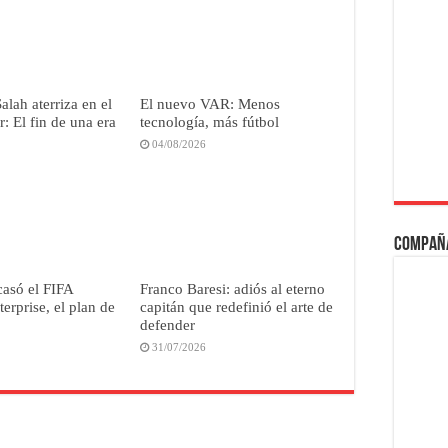
ah aterriza en el
El nuevo VAR: Menos
: El fin de una era
tecnología, más fútbol
04/08/2026
Compañ
casó el FIFA
Franco Baresi: adiós al eterno
erprise, el plan de
capitán que redefinió el arte de
defender
31/07/2026