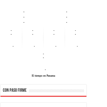
-
-
-
-
-
-
-
-
-
-
-
-
-
-
-
-
-
-
-
-
-
El tiempo en Panama
CON PASO FIRME