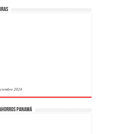
uras
iciembre 2024
 Ahorros Panamá