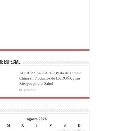
JE ESPECIAL
ALERTA SANITARIA: Pasta de Tomate
China en Productos de LA DOÑA y sus
Riesgos para la Salud
28/10/2024
agosto 2026
M
X
J
V
S
D