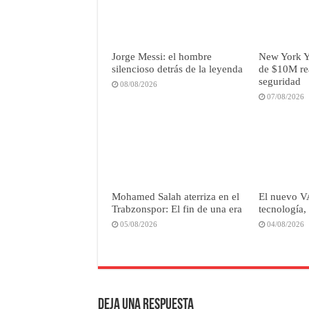
Jorge Messi: el hombre
New York 
silencioso detrás de la leyenda
de $10M re
seguridad
08/08/2026
07/08/2026
Mohamed Salah aterriza en el
El nuevo 
Trabzonspor: El fin de una era
tecnología,
05/08/2026
04/08/2026
Deja una respuesta