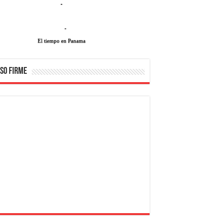
-
-
El tiempo en Panama
SO FIRME