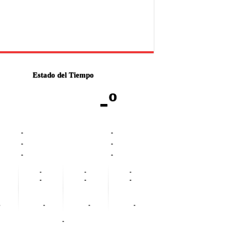
Estado del Tiempo
-º
-
-
-
-
-
-
-
-
-
-
-
-
-
-
-
-
-