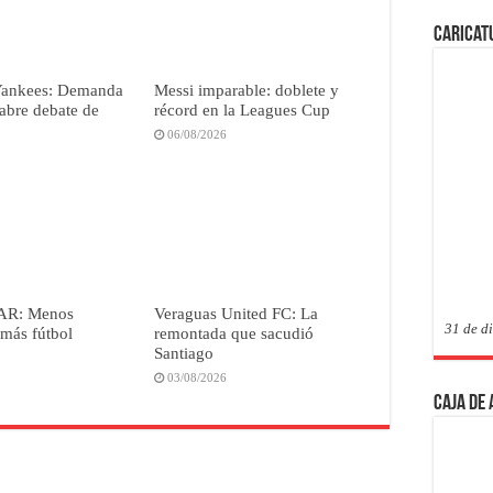
Caricat
Yankees: Demanda
Messi imparable: doblete y
abre debate de
récord en la Leagues Cup
06/08/2026
VAR: Menos
Veraguas United FC: La
31 de d
 más fútbol
remontada que sacudió
Santiago
03/08/2026
Caja de