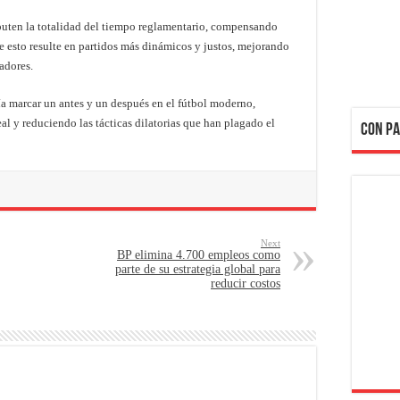
puten la totalidad del tiempo reglamentario, compensando
 esto resulte en partidos más dinámicos y justos, mejorando
adores.
ía marcar un antes y un después en el fútbol moderno,
l y reduciendo las tácticas dilatorias que han plagado el
CON PA
Next
BP elimina 4.700 empleos como
parte de su estrategia global para
reducir costos