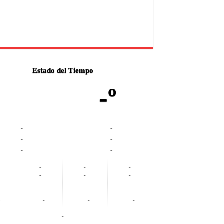
Estado del Tiempo
-º
-
-
-
-
-
-
-
-
-
-
-
-
-
-
-
-
-
-