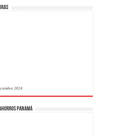
uras
iciembre 2024
 Ahorros Panamá