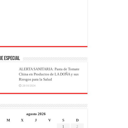
JE ESPECIAL
ALERTA SANITARIA: Pasta de Tomate
China en Productos de LA DOÑA y sus
Riesgos para la Salud
28/10/2024
agosto 2026
M
X
J
V
S
D
1
2