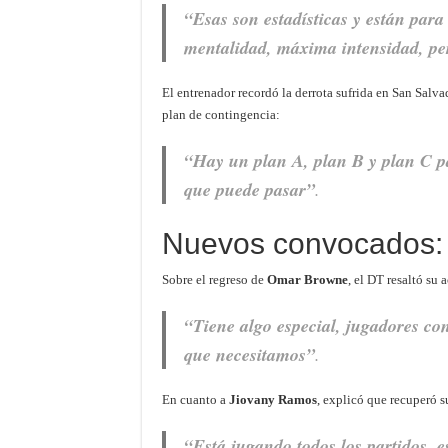
“Esas son estadísticas y están par
mentalidad, máxima intensidad, pe
El entrenador recordó la derrota sufrida en San Salv
plan de contingencia:
“Hay un plan A, plan B y plan C pa
que puede pasar”
.
Nuevos convocados:
Sobre el regreso de
Omar Browne
, el DT resaltó su
“Tiene algo especial, jugadores co
que necesitamos”
.
En cuanto a
Jiovany Ramos
, explicó que recuperó s
“Está jugando todos los partidos, 