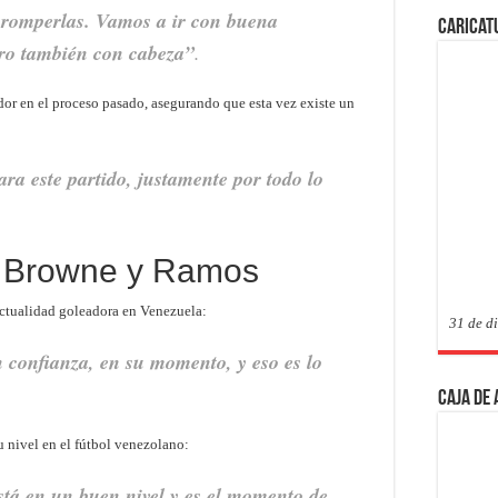
a romperlas. Vamos a ir con buena
Caricat
ro también con cabeza”
.
ador en el proceso pasado, asegurando que esta vez existe un
ra este partido, justamente por todo lo
 Browne y Ramos
 actualidad goleadora en Venezuela:
31 de d
n confianza, en su momento, y eso es lo
Caja de
u nivel en el fútbol venezolano:
está en un buen nivel y es el momento de