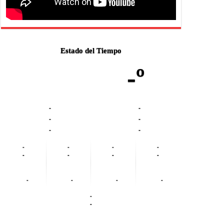
Estado del Tiempo
-º
-
-
-
-
-
-
-
-
-
-
-
-
-
-
-
-
-
-
-
-