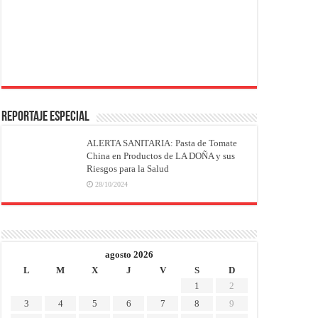
REPORTAJE ESPECIAL
ALERTA SANITARIA: Pasta de Tomate
China en Productos de LA DOÑA y sus
Riesgos para la Salud
28/10/2024
agosto 2026
L
M
X
J
V
S
D
1
2
3
4
5
6
7
8
9