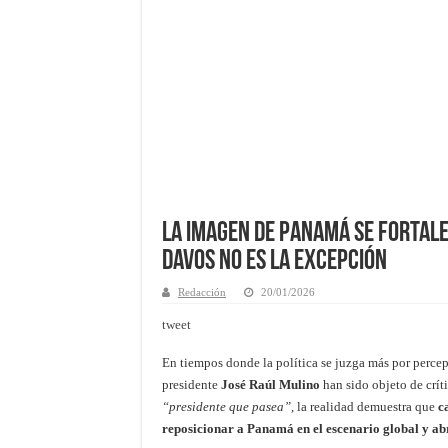
La Imagen de Panamá se fortalec
Davos no es la excepción
Redacción
20/01/2026
tweet
En tiempos donde la política se juzga más por percepc
presidente
José Raúl Mulino
han sido objeto de críti
“presidente que pasea”
, la realidad demuestra que
c
reposicionar a Panamá en el escenario global y abr