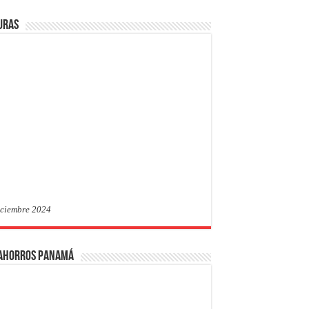
uras
iciembre 2024
 Ahorros Panamá