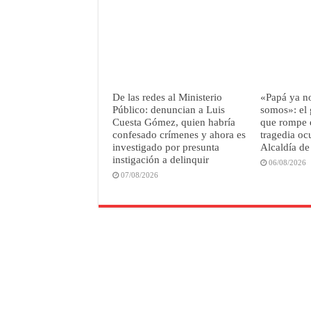
De las redes al Ministerio
«Papá ya n
Público: denuncian a Luis
somos»: el 
Cuesta Gómez, quien habría
que rompe e
confesado crímenes y ahora es
tragedia ocu
investigado por presunta
Alcaldía d
instigación a delinquir
06/08/2026
07/08/2026