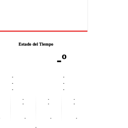
Estado del Tiempo
-º
-
-
-
-
-
-
-
-
-
-
-
-
-
-
-
-
-