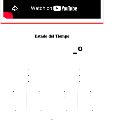
Estado del Tiempo
-º
-
-
-
-
-
-
-
-
-
-
-
-
-
-
-
-
-
-
-
-