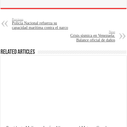
Previous
Policía Nacional refuerza su
capacidad marítima contra el narco
Next
Crisis sísmica en Venezuela:
Balance oficial de daños
Related Articles