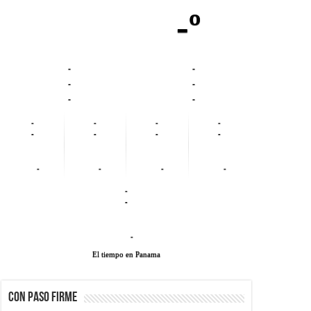
-º
-
-
-
-
-
-
-
-
-
-
-
-
-
-
-
-
-
-
-
-
-
El tiempo en Panama
CON PASO FIRME