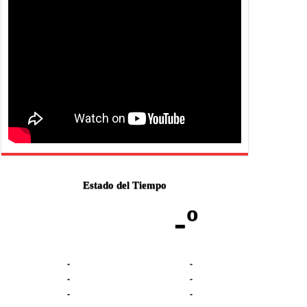
Estado del Tiempo
-º
-
-
-
-
-
-