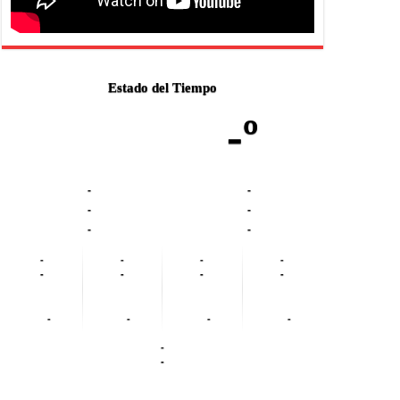
Estado del Tiempo
-º
-
-
-
-
-
-
-
-
-
-
-
-
-
-
-
-
-
-
-
-