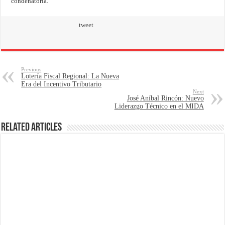
condenatoria.
tweet
Previous
Lotería Fiscal Regional: La Nueva
Era del Incentivo Tributario
Next
José Aníbal Rincón: Nuevo
Liderazgo Técnico en el MIDA
Related Articles