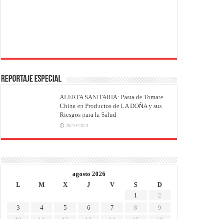
REPORTAJE ESPECIAL
ALERTA SANITARIA: Pasta de Tomate
China en Productos de LA DOÑA y sus
Riesgos para la Salud
28/10/2024
agosto 2026
L
M
X
J
V
S
D
1
2
3
4
5
6
7
8
9