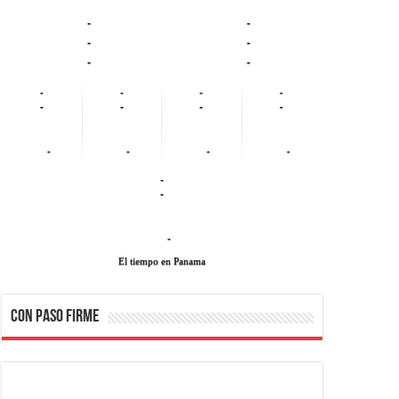
-
-
-
-
-
-
-
-
-
-
-
-
-
-
-
-
-
-
-
-
-
El tiempo en Panama
CON PASO FIRME