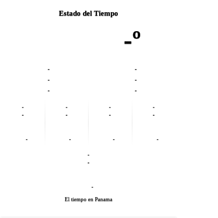
Estado del Tiempo
-º
-
-
-
-
-
-
-
-
-
-
-
-
-
-
-
-
-
-
-
-
-
El tiempo en Panama