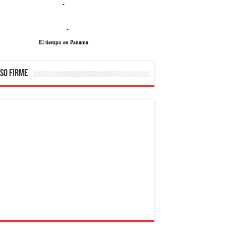
-
-
El tiempo en Panama
SO FIRME