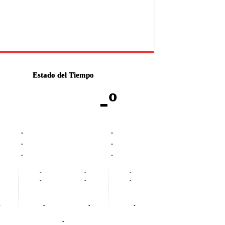
Estado del Tiempo
-º
-
-
-
-
-
-
-
-
-
-
-
-
-
-
-
-
-