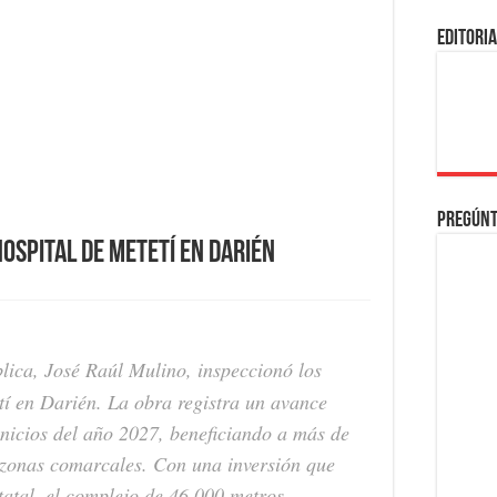
EDITORI
Pregúnt
ospital de Metetí en Darién
lica, José Raúl Mulino, inspeccionó los
tí en Darién. La obra registra un avance
inicios del año 2027, beneficiando a más de
y zonas comarcales. Con una inversión que
tatal, el complejo de 46,000 metros