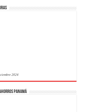
uras
iciembre 2024
 Ahorros Panamá