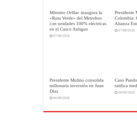
Ministro Orillac inaugura la
Presidente 
«Ruta Verde» del Metrobus
Colombia: C
con unidades 100% eléctricas
Alianza Est
en el Casco Antiguo
07/08/2026
07/08/2026
Presidente Mulino consolida
Caso Pandor
millonaria inversión en Juan
ratifica me
Díaz
06/08/2026
06/08/2026