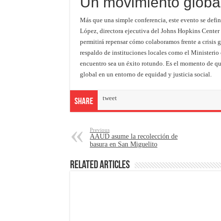
Un movimiento global 
Más que una simple conferencia, este evento se defi
López, directora ejecutiva del Johns Hopkins Cente
permitirá repensar cómo colaboramos frente a crisis 
respaldo de instituciones locales como el Minister
encuentro sea un éxito rotundo. Es el momento de q
global en un entorno de equidad y justicia social.
tweet
Share
Previous
AAUD asume la recolección de
basura en San Miguelito
Related Articles