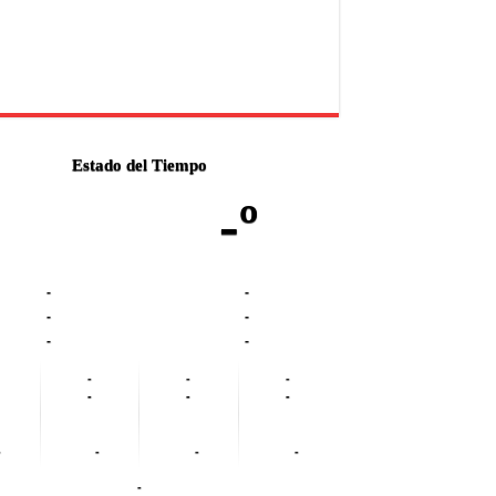
Estado del Tiempo
-º
-
-
-
-
-
-
-
-
-
-
-
-
-
-
-
-
-