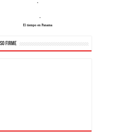
-
-
El tiempo en Panama
SO FIRME