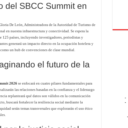
ico del SBCC Summit en
 Gloria De León, Administradora de la Autoridad de Turismo de
al en nuestra infraestructura y conectividad. Se espera la
e 125 países, incluyendo investigadores, periodistas y
itantes generará un impacto directo en la ocupación hotelera y
á como un hub de convenciones de clase mundial.
aginando el futuro de la
mmit 2026
se enfocará en cuatro pilares fundamentales para
analizarán las relaciones basadas en la confianza y el liderazgo
ncia replanteará qué datos son válidos en la comunicación
-
to, buscará fortalecer la resiliencia social mediante la
-
equidad serán temas transversales que explorarán el uso ético
les.