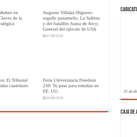
Caricat
Mulino en
Augusto Villalaz-Higuero:
laves de la
orgullo panameño, La Sallista
ratégica
y del batallón Juana de Arco;
General del ejército de USA
07/08/2026
a: El Tribunal
Feria Universitaria Freedom
didas cautelares
250: Tu pase para estudiar en
EE. UU.
31 de d
06/08/2026
Caja de