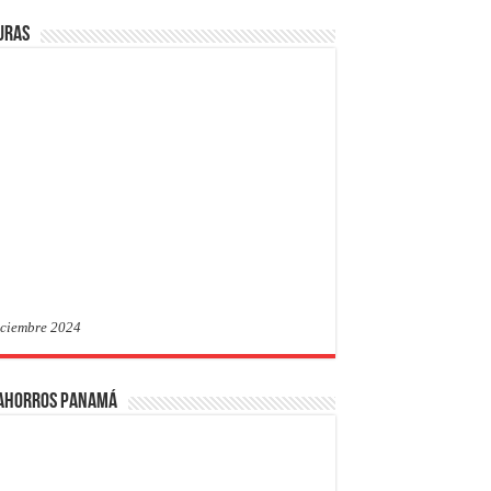
uras
iciembre 2024
 Ahorros Panamá