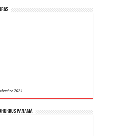
uras
iciembre 2024
 Ahorros Panamá