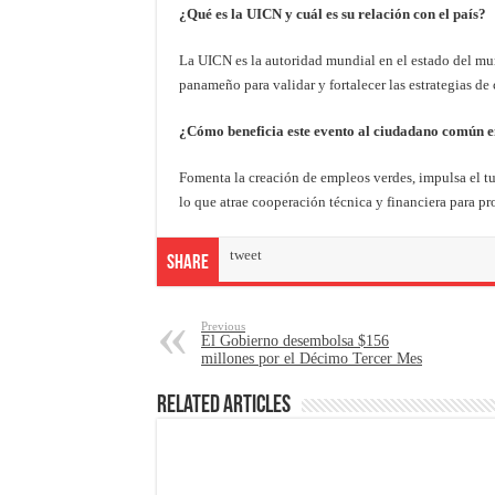
¿Qué es la UICN y cuál es su relación con el país?
La UICN es la autoridad mundial en el estado del mu
panameño para validar y fortalecer las estrategias de
¿Cómo beneficia este evento al ciudadano común
Fomenta la creación de empleos verdes, impulsa el tur
lo que atrae cooperación técnica y financiera para pr
tweet
Share
Previous
El Gobierno desembolsa $156
millones por el Décimo Tercer Mes
Related Articles