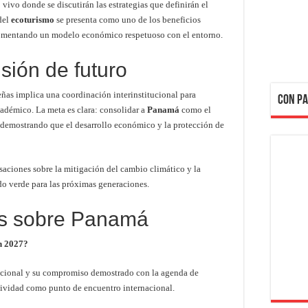
 vivo donde se discutirán las estrategias que definirán el
del
ecoturismo
se presenta como uno de los beneficios
 fomentando un modelo económico respetuoso con el entorno.
sión de futuro
as implica una coordinación interinstitucional para
CON PA
cadémico. La meta es clara: consolidar a
Panamá
como el
 demostrando que el desarrollo económico y la protección de
rsaciones sobre la mitigación del cambio climático y la
ado verde para las próximas generaciones.
es sobre Panamá
n 2027?
epcional y su compromiso demostrado con la agenda de
tividad como punto de encuentro internacional.