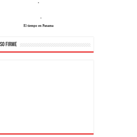
-
-
El tiempo en Panama
SO FIRME