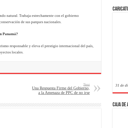
Caricat
ndo natural. Trabaja estrechamente con el gobierno
 conservación de sus parques nacionales.
 en Panamá?
ismo responsable y eleva el prestigio internacional del país,
oyectos locales.
Next
31 de d
Una Respuesta Firme del Gobierno,
a la Amenaza de PPC de no irse
Caja de