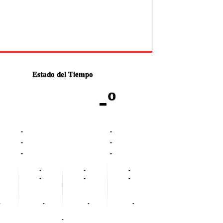
Estado del Tiempo
-º
-
-
-
-
-
-
-
-
-
-
-
-
-
-
-
-
-