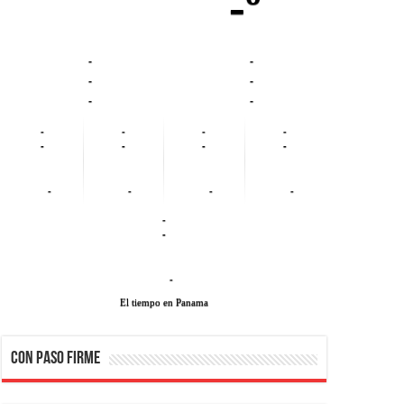
-º
-
-
-
-
-
-
-
-
-
-
-
-
-
-
-
-
-
-
-
-
-
El tiempo en Panama
CON PASO FIRME