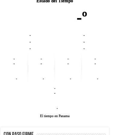
Estado del Tiempo
-º
-
-
-
-
-
-
-
-
-
-
-
-
-
-
-
-
-
-
-
-
-
El tiempo en Panama
CON PASO FIRME