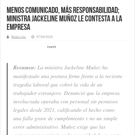
Menos comunicado, más responsabilidad;
ministra Jackeline Muñoz le contesta a la
empresa
Redacción
07/04/2026
tweet
Resumen:
La ministra Jackeline Muñoz ha
manifestado una postura firme frente a la reciente
tragedia laboral que cobró la vida de un
trabajador extranjero. Denunció que la empresa
involucrada operaba con personal sin permisos
legales desde 2021, calificando el hecho como
una falla grave de cumplimiento y no un simple
error administrativo. Muñoz exige que las