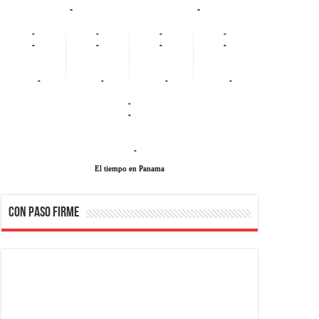
-
-
-
-
-
-
-
-
-
-
-
-
-
-
-
-
-
El tiempo en Panama
CON PASO FIRME