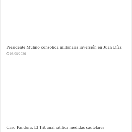
Presidente Mulino consolida millonaria inversión en Juan Díaz
06/08/2026
Caso Pandora: El Tribunal ratifica medidas cautelares