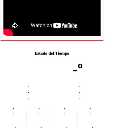
Estado del Tiempo
-º
-
-
-
-
-
-
-
-
-
-
-
-
-
-
-
-
-
-