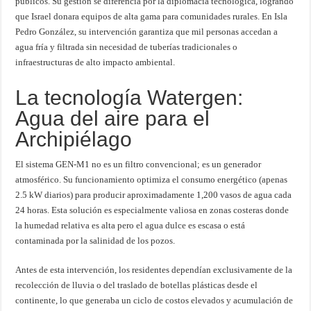
públicos. Su gestión se diferencia por la diplomacia tecnológica, logrando
que Israel donara equipos de alta gama para comunidades rurales. En Isla
Pedro González, su intervención garantiza que mil personas accedan a
agua fría y filtrada sin necesidad de tuberías tradicionales o
infraestructuras de alto impacto ambiental.
La tecnología Watergen:
Agua del aire para el
Archipiélago
El sistema GEN-M1 no es un filtro convencional; es un generador
atmosférico. Su funcionamiento optimiza el consumo energético (apenas
2.5 kW diarios) para producir aproximadamente 1,200 vasos de agua cada
24 horas. Esta solución es especialmente valiosa en zonas costeras donde
la humedad relativa es alta pero el agua dulce es escasa o está
contaminada por la salinidad de los pozos.
Antes de esta intervención, los residentes dependían exclusivamente de la
recolección de lluvia o del traslado de botellas plásticas desde el
continente, lo que generaba un ciclo de costos elevados y acumulación de