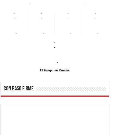
-
-
-
-
-
-
-
-
-
-
-
-
-
-
-
-
-
El tiempo en Panama
CON PASO FIRME