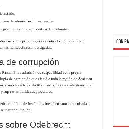
.
de Estado.
s clave de administraciones pasadas.
la gestión financiera y política de los fondos.
bsolución para 5 personas, argumentando que no se logró
CON PA
 en las transacciones investigadas.
ma de corrupción
de
Panamá
. La admisión de culpabilidad de la propia
logía de corrupción que afectó a toda la región de
América
dos, como la de
Ricardo Martinelli
, ha intentado desestimar
y supuestas nulidades procesales.
cedencia ilícita de los fondos fue efectivamente ocultada a
l Ministerio Público.
s sobre Odebrecht