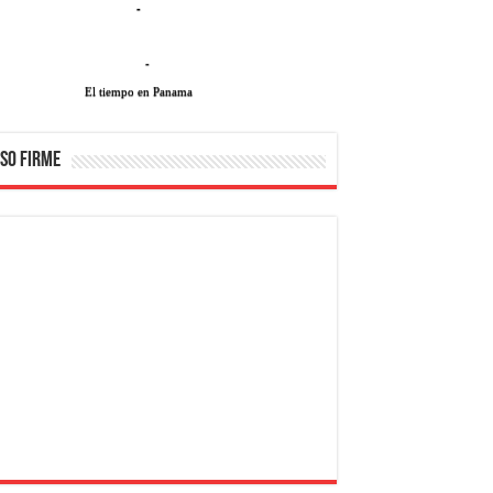
-
-
El tiempo en Panama
SO FIRME