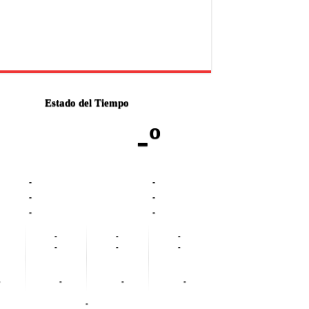
Estado del Tiempo
-º
-
-
-
-
-
-
-
-
-
-
-
-
-
-
-
-
-