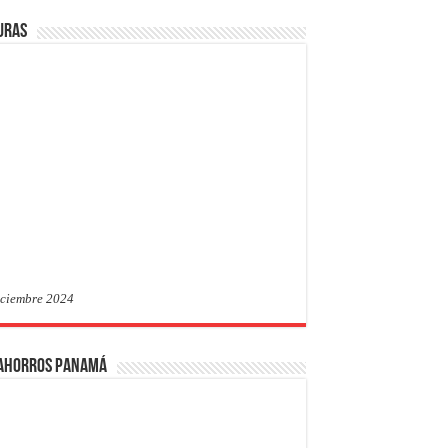
uras
iciembre 2024
 Ahorros Panamá