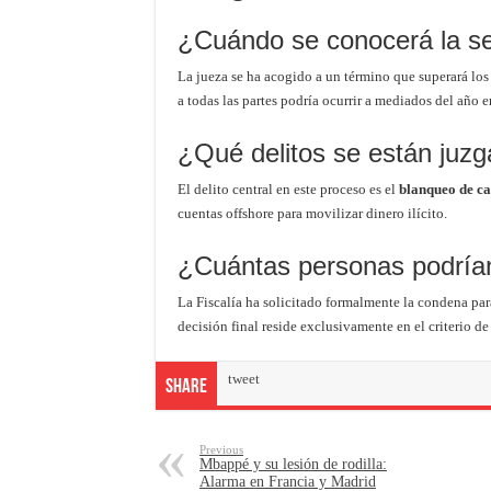
¿Cuándo se conocerá la sen
La jueza se ha acogido a un término que superará los 
a todas las partes podría ocurrir a mediados del año e
¿Qué delitos se están juz
El delito central en este proceso es el
blanqueo de ca
cuentas offshore para movilizar dinero ilícito.
¿Cuántas personas podrían 
La Fiscalía ha solicitado formalmente la condena par
decisión final reside exclusivamente en el criterio d
tweet
Share
Previous
Mbappé y su lesión de rodilla:
Alarma en Francia y Madrid