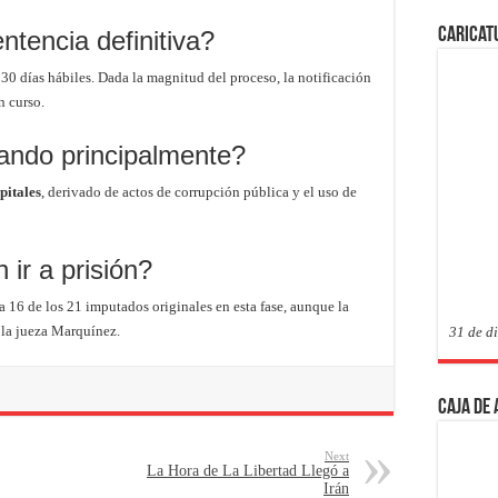
Caricat
tencia definitiva?
30 días hábiles. Dada la magnitud del proceso, la notificación
n curso.
gando principalmente?
pitales
, derivado de actos de corrupción pública y el uso de
ir a prisión?
a 16 de los 21 imputados originales en esta fase, aunque la
e la jueza Marquínez.
31 de d
Caja de
Next
La Hora de La Libertad Llegó a
Irán