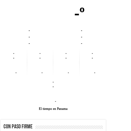
-º
-
-
-
-
-
-
-
-
-
-
-
-
-
-
-
-
-
-
-
-
-
El tiempo en Panama
CON PASO FIRME