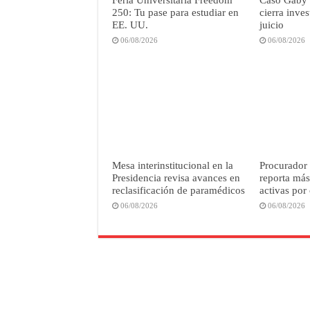
250: Tu pase para estudiar en
cierra inves
EE. UU.
juicio
06/08/2026
06/08/2026
Mesa interinstitucional en la
Procurado
Presidencia revisa avances en
reporta más
reclasificación de paramédicos
activas por
06/08/2026
06/08/2026