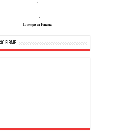
-
-
El tiempo en Panama
SO FIRME