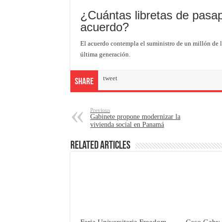
¿Cuántas libretas de pasap
acuerdo?
El acuerdo contempla el suministro de un millón de l
última generación.
tweet
Share
Previous
Gabinete propone modernizar la
vivienda social en Panamá
Related Articles
Feria Universitaria Freedom
Caso Gaby C