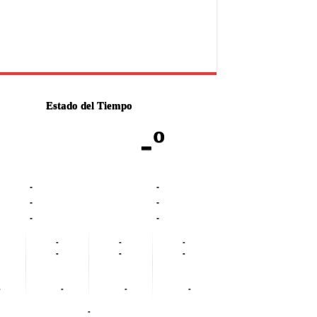
Estado del Tiempo
-º
-
-
-
-
-
-
-
-
-
-
-
-
-
-
-
-
-