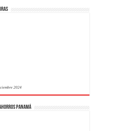
uras
iciembre 2024
 Ahorros Panamá