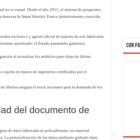
l no es casual. Desde el año 2011, el sistema de pasaportes
ma francesa In Smart Identity France (anteriormente conocida
uidor exclusivo y agente oficial de soporte de este fabricante
esentante autorizado, el Estado panameño garantiza:
CON PA
egración al actualizar los módulos para chips de última
o queda en manos de ingenieros certificados por el
de libretas asegura el stock necesario para la demanda de los
dad del documento de
ina de datos fabricada en policarbonato, un material
ca. La personalización de los datos mediante grabado láser