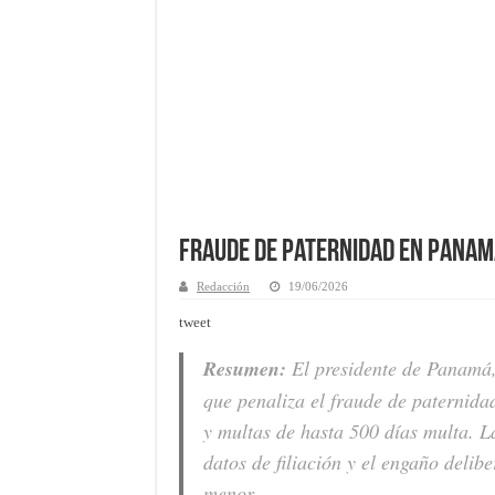
Fraude de paternidad en Panam
Redacción
19/06/2026
tweet
Resumen:
El presidente de Panamá,
que penaliza el fraude de paternida
y multas de hasta 500 días multa. L
datos de filiación y el engaño delib
menor.