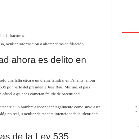
os infractores.
o, ocultar información o alterar datos de filiación.
ad ahora es delito en
solo una falta ética o un drama familiar en Panamá; ahora
535 por parte del presidente José Raúl Mulino, el país
on cárcel a quienes cometan fraude de paternidad.
-
adamente a un hombre a reconocer legalmente como suyo a un
-
lógico real, u ocultar de manera intencionada la identidad
as de la Ley 535