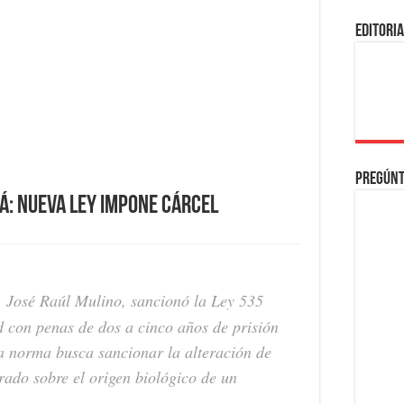
EDITORI
Pregúnt
á: Nueva ley impone cárcel
 José Raúl Mulino, sancionó la Ley 535
d con penas de dos a cinco años de prisión
a norma busca sancionar la alteración de
erado sobre el origen biológico de un