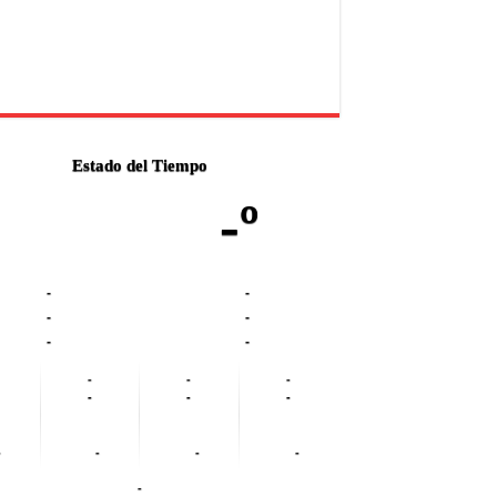
Estado del Tiempo
-º
-
-
-
-
-
-
-
-
-
-
-
-
-
-
-
-
-