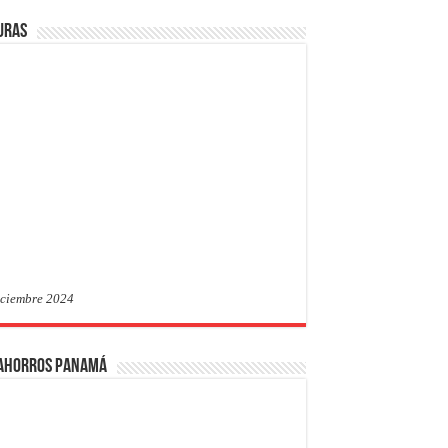
uras
iciembre 2024
 Ahorros Panamá