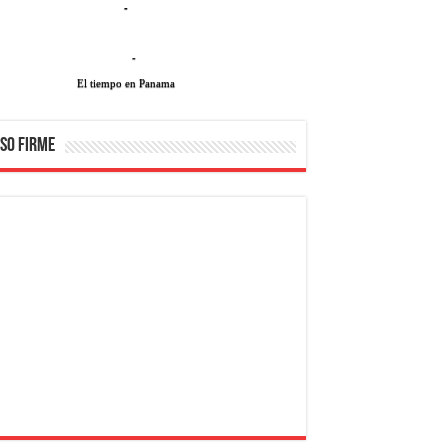
-
-
El tiempo en Panama
SO FIRME