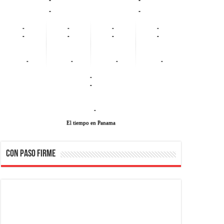
-
-
-
-
-
-
-
-
-
-
-
-
-
-
-
-
-
El tiempo en Panama
CON PASO FIRME