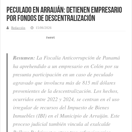
Peculado en Arraiján: Detienen empresario
por fondos de descentralización
Redacción
15/06/2026
tweet
Resumen:
La Fiscalía Anticorrupción de Panamá
ha aprehendido a un empresario en Colón por su
presunta participación en un caso de peculado
agravado que involucra más de 815 mil dólares
provenientes de la descentralización. Los hechos,
ocurridos entre 2022 y 2024, se centran en el uso
irregular de recursos del Impuesto de Bienes
Inmuebles (IBI) en el Municipio de Arraiján. Este
proceso judicial también vincula al exalcalde