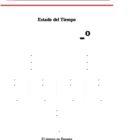
Estado del Tiempo
-º
-
-
-
-
-
-
-
-
-
-
-
-
-
-
-
-
-
-
-
-
-
El tiempo en Panama