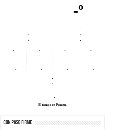
-º
-
-
-
-
-
-
-
-
-
-
-
-
-
-
-
-
-
-
-
-
-
El tiempo en Panama
CON PASO FIRME