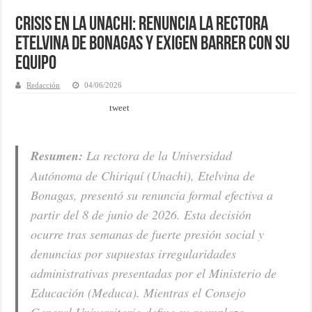
Crisis en la Unachi: Renuncia la rectora
Etelvina de Bonagas y exigen barrer con su
equipo
Redacción
04/06/2026
tweet
Resumen:
La rectora de la Universidad
Autónoma de Chiriquí (Unachi), Etelvina de
Bonagas, presentó su renuncia formal efectiva a
partir del 8 de junio de 2026. Esta decisión
ocurre tras semanas de fuerte presión social y
denuncias por supuestas irregularidades
administrativas presentadas por el Ministerio de
Educación (Meduca). Mientras el Consejo