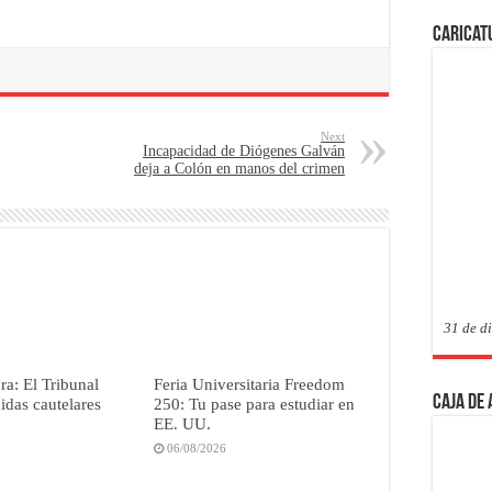
Caricat
Next
Incapacidad de Diógenes Galván
deja a Colón en manos del crimen
31 de d
a: El Tribunal
Feria Universitaria Freedom
Caja de
didas cautelares
250: Tu pase para estudiar en
EE. UU.
06/08/2026