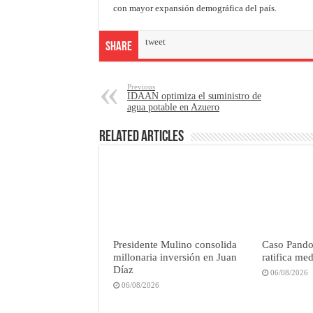
con mayor expansión demográfica del país.
tweet
Share
Previous
IDAAN optimiza el suministro de
agua potable en Azuero
Related Articles
Presidente Mulino consolida
Caso Pandor
millonaria inversión en Juan
ratifica me
Díaz
06/08/2026
06/08/2026