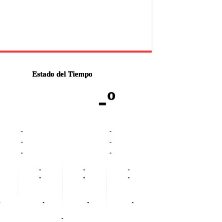
Estado del Tiempo
-º
-
-
-
-
-
-
-
-
-
-
-
-
-
-
-
-
-