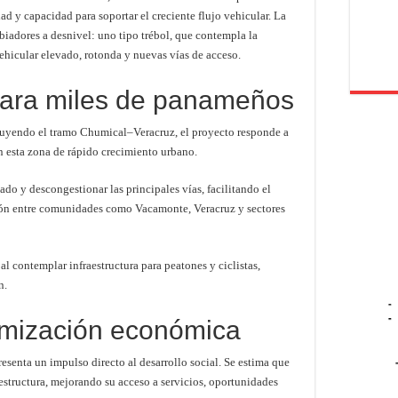
d y capacidad para soportar el creciente flujo vehicular. La
iadores a desnivel: uno tipo trébol, que contempla la
ehicular elevado, rotonda y nuevas vías de acceso.
para miles de panameños
uyendo el tramo Chumical–Veracruz, el proyecto responde a
n esta zona de rápido crecimiento urbano.
ado y descongestionar las principales vías, facilitando el
ación entre comunidades como Vacamonte, Veracruz y sectores
 contemplar infraestructura para peatones y ciclistas,
n.
-
-
amización económica
resenta un impulso directo al desarrollo social. Se estima que
aestructura, mejorando su acceso a servicios, oportunidades