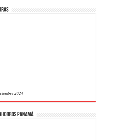
uras
iciembre 2024
 Ahorros Panamá