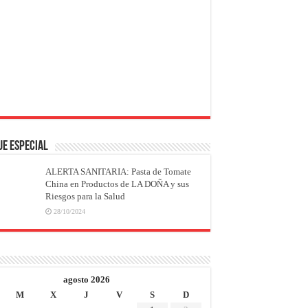
JE ESPECIAL
ALERTA SANITARIA: Pasta de Tomate
China en Productos de LA DOÑA y sus
Riesgos para la Salud
28/10/2024
agosto 2026
M
X
J
V
S
D