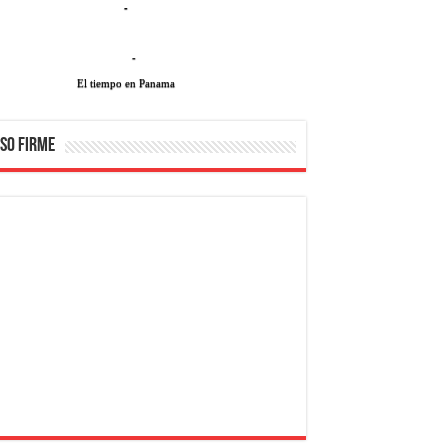
-
-
El tiempo en Panama
SO FIRME