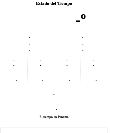
Estado del Tiempo
-º
-
-
-
-
-
-
-
-
-
-
-
-
-
-
-
-
-
-
-
-
-
El tiempo en Panama