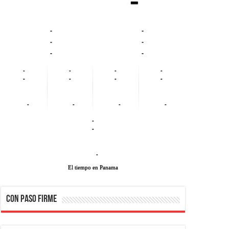
-
-
-
-
-
-
-
-
-
-
-
-
-
-
-
-
-
-
-
-
-
El tiempo en Panama
CON PASO FIRME