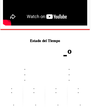
Estado del Tiempo
-º
-
-
-
-
-
-
-
-
-
-
-
-
-
-
-
-
-
-