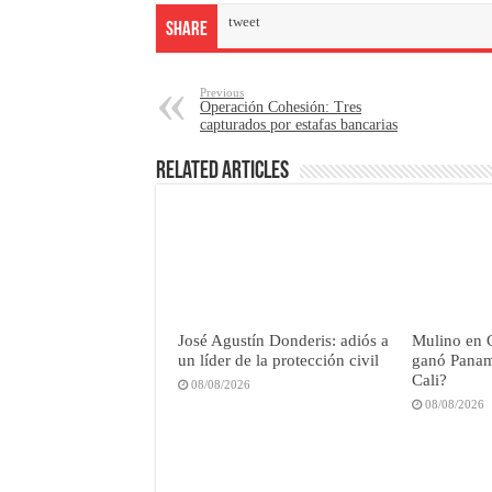
tweet
Share
Previous
Operación Cohesión: Tres
capturados por estafas bancarias
Related Articles
José Agustín Donderis: adiós a
Mulino en 
un líder de la protección civil
ganó Panamá
Cali?
08/08/2026
08/08/2026