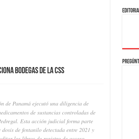
EDITORI
Pregúnt
ciona bodegas de la CSS
ón de Panamá ejecutó una diligencia de
medicamentos de sustancias controladas de
edregal. Esta acción judicial forma parte
e dosis de fentanilo detectada entre 2021 y
ditar los libros de registro de acceso,