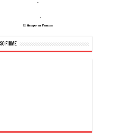
-
-
El tiempo en Panama
SO FIRME