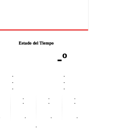
Estado del Tiempo
-º
-
-
-
-
-
-
-
-
-
-
-
-
-
-
-
-
-