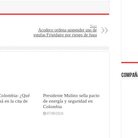
Next
Acodeco ordena suspender uso de
estufas Frigidaire por riesgo de fuga
Compañ
Colombia: ¿Qué
Presidente Mulino sella pacto
 en la cita de
de energía y seguridad en
Colombia
07/08/2026