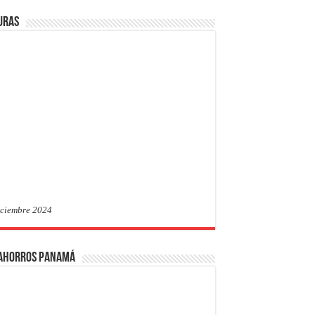
uras
iciembre 2024
 Ahorros Panamá