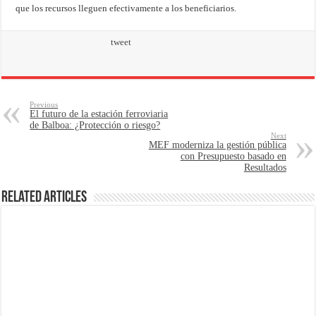
que los recursos lleguen efectivamente a los beneficiarios.
tweet
Previous
El futuro de la estación ferroviaria
de Balboa: ¿Protección o riesgo?
Next
MEF moderniza la gestión pública
con Presupuesto basado en
Resultados
Related Articles