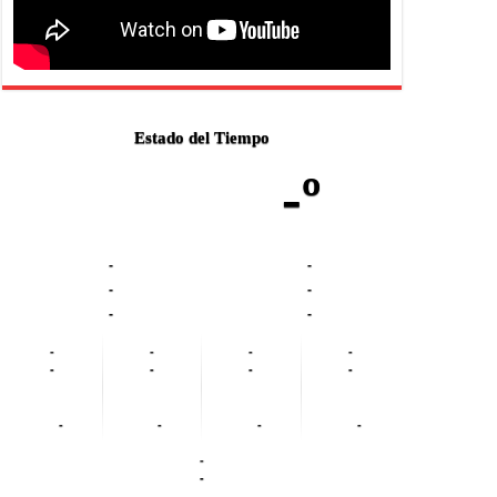
Estado del Tiempo
-º
-
-
-
-
-
-
-
-
-
-
-
-
-
-
-
-
-
-
-
-