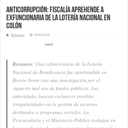
Anticorrupción: Fiscalía aprehende a
exfuncionaria de la Lotería Nacional en
Colón
Redacción
09/06/2026
tweet
Resumen:
Una exfuncionaria de la Lotería
Nacional de Beneficencia fue aprehendida en
Barrio Norte tras una investigación por el
supuesto mal uso de fondos públicos. Las
autoridades buscan esclarecer posibles
irregularidades en la gestión de recursos
destinados a programas sociales. La
Procuraduría y el Ministerio Público trabajan en