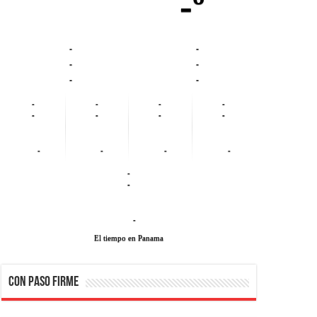
-º
-
-
-
-
-
-
-
-
-
-
-
-
-
-
-
-
-
-
-
-
-
El tiempo en Panama
CON PASO FIRME