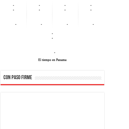
-
-
-
-
-
-
-
-
-
-
-
-
-
-
-
El tiempo en Panama
CON PASO FIRME