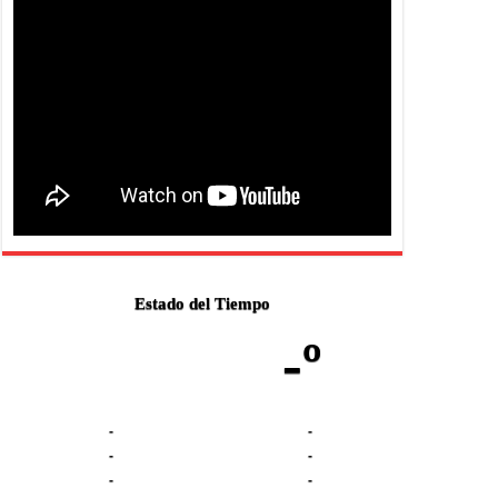
Estado del Tiempo
-º
-
-
-
-
-
-