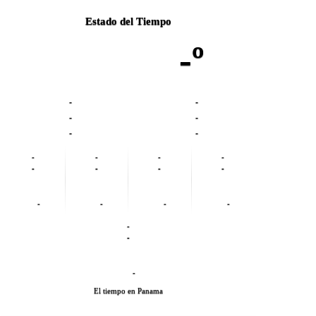
Estado del Tiempo
-º
-
-
-
-
-
-
-
-
-
-
-
-
-
-
-
-
-
-
-
-
-
El tiempo en Panama