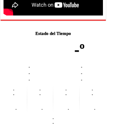
Estado del Tiempo
-º
-
-
-
-
-
-
-
-
-
-
-
-
-
-
-
-
-
-
-
-