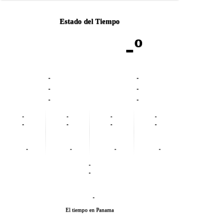
Estado del Tiempo
-º
-
-
-
-
-
-
-
-
-
-
-
-
-
-
-
-
-
-
-
-
-
El tiempo en Panama