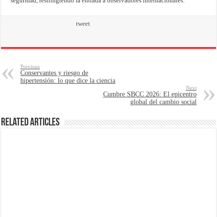
seguridad, restringiendo la entrada a observadores internacionales.
tweet
Previous
Conservantes y riesgo de
hipertensión: lo que dice la ciencia
Next
Cumbre SBCC 2026: El epicentro
global del cambio social
Related Articles